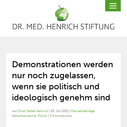
Demonstrationen werden
nur noch zugelassen,
wenn sie politisch und
ideologisch genehm sind
von
Ernst Walter Henrich
|
25. Juli 2021
|
Fernsehbeiträge
,
Menschenrechte
,
Politik
|
0 Kommentare