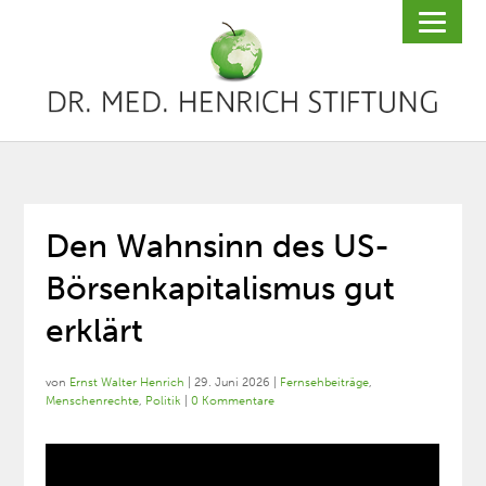
Den Wahnsinn des US-
Börsenkapitalismus gut
erklärt
von
Ernst Walter Henrich
|
29. Juni 2026
|
Fernsehbeiträge
,
Menschenrechte
,
Politik
|
0 Kommentare