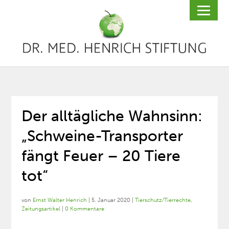
Der alltägliche Wahnsinn:
„Schweine-Transporter
fängt Feuer – 20 Tiere
tot“
von
Ernst Walter Henrich
|
5. Januar 2020
|
Tierschutz/Tierrechte
,
Zeitungsartikel
|
0 Kommentare