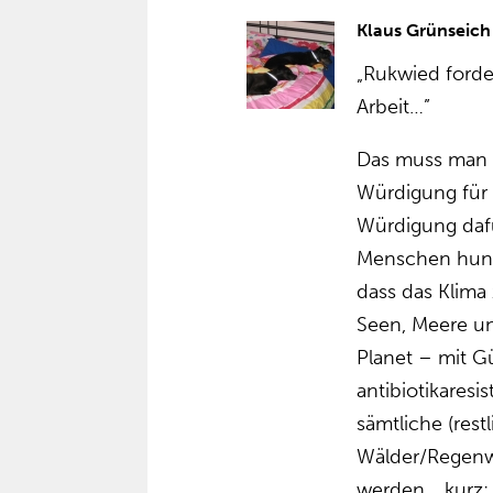
Klaus Grünseich
„Rukwied forde
Arbeit…”
Das muss man s
Würdigung für 
Würdigung dafür
Menschen hung
dass das Klima 
Seen, Meere u
Planet – mit Gü
antibiotikares
sämtliche (rest
Wälder/Regenwä
werden… kurz: 