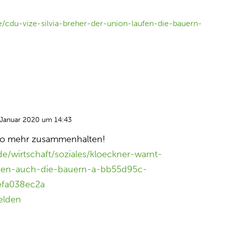
e/cdu-vize-silvia-breher-der-union-laufen-die-bauern-
 Januar 2020 um 14:43
o mehr zusammenhalten!
de/wirtschaft/soziales/kloeckner-warnt-
esten-auch-die-bauern-a-bb55d95c-
efa038ec2a
elden