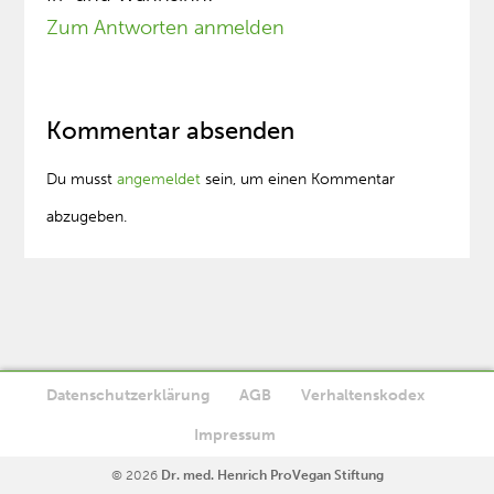
Zum Antworten anmelden
Kommentar absenden
Du musst
angemeldet
sein, um einen Kommentar
abzugeben.
Datenschutzerklärung
AGB
Verhaltenskodex
Diese Website verwendet Cookies. Wenn Sie die Website weiter
Impressum
Ok
nutzen, stimmen Sie der Verwendung von Cookies zu.
© 2026
Dr. med. Henrich ProVegan Stiftung