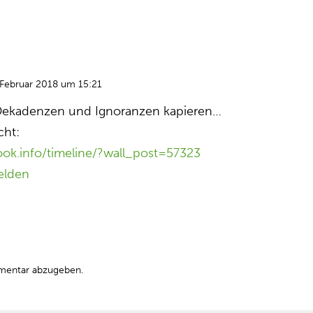
 Februar 2018 um 15:21
n Dekadenzen und Ignoranzen kapieren…
cht:
ok.info/timeline/?wall_post=57323
elden
mentar abzugeben.