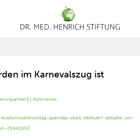
rden im Karnevalszug ist
eitungsartikel
|
1 Kommentar
in-koeln/rosenmontag-queridas-sturz-befeuert-debatte-um-
gion-25941092