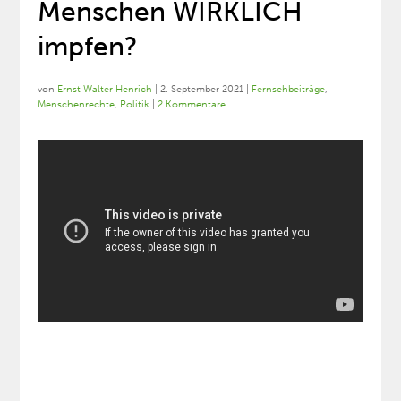
Menschen WIRKLICH
impfen?
von
Ernst Walter Henrich
|
2. September 2021
|
Fernsehbeiträge
,
Menschenrechte
,
Politik
|
2 Kommentare