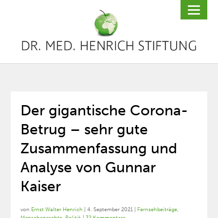
Der gigantische Corona-
Betrug – sehr gute
Zusammenfassung und
Analyse von Gunnar
Kaiser
von
Ernst Walter Henrich
|
4. September 2021
|
Fernsehbeiträge
,
Menschenrechte
,
Politik
|
32 Kommentare