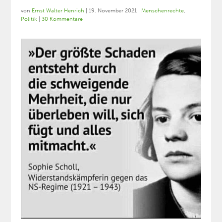
von
Ernst Walter Henrich
|
19. November 2021
|
Menschenrechte
,
Politik
|
30 Kommentare