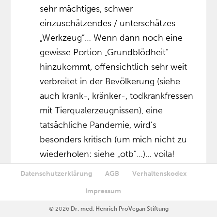
sehr mächtiges, schwer
einzuschätzendes / unterschätzes
„Werkzeug”… Wenn dann noch eine
gewisse Portion „Grundblödheit”
hinzukommt, offensichtlich sehr weit
verbreitet in der Bevölkerung (siehe
auch krank-, kränker-, todkrankfressen
mit Tierqualerzeugnissen), eine
tatsächliche Pandemie, wird’s
besonders kritisch (um mich nicht zu
wiederholen: siehe „otb”…)… voila!
Zum Antworten anmelden
Datenschutzerklärung
AGB
Verhaltenskodex
Impressum
Carolina López Moreno
am 23. November
2021 um 23:19
© 2026
Dr. med. Henrich ProVegan Stiftung