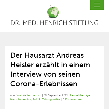
Der Hausarzt Andreas
Heisler erzählt in einem
Interview von seinen
Corona-Erlebnissen
von
Ernst Walter Henrich
|
28. September 2021
|
Fernsehbeiträge
,
Menschenrechte
,
Politik
,
Zeitungsartikel
|
6 Kommentare