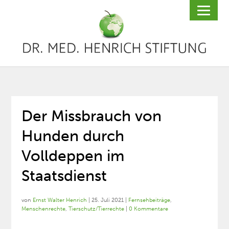
Der Missbrauch von
Hunden durch
Volldeppen im
Staatsdienst
von
Ernst Walter Henrich
|
25. Juli 2021
|
Fernsehbeiträge
,
Menschenrechte
,
Tierschutz/Tierrechte
|
0 Kommentare