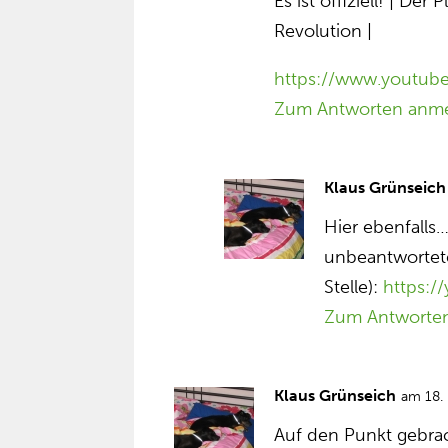
Es ist offiziell! | Der
Revolution |
https://www.youtu
Zum Antworten anm
Klaus Grünseich
Hier ebenfalls…
unbeantwortete
Stelle):
https:
Zum Antworte
Klaus Grünseich
am 18.
Auf den Punkt gebra