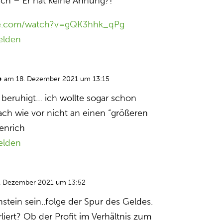
ach – Er hat keine Ahnung?!
be.com/watch?v=gQK3hhk_qPg
elden
o
am 18. Dezember 2021 um 13:15
e beruhigt… ich wollte sogar schon
ach wie vor nicht an einen “größeren
enrich
elden
. Dezember 2021 um 13:52
stein sein..folge der Spur des Geldes.
rliert? Ob der Profit im Verhältnis zum