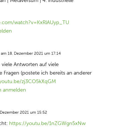
 Plan | Metaversum | 4. industrielle
be.com/watch?v=KxRlAUyp_TU
elden
am 18. Dezember 2021 um 17:14
 viele Antworten auf viele
 Fragen (postete ich bereits an anderer
//youtu.be/zj3CO5kXqGM
n anmelden
 Dezember 2021 um 15:52
cht:
https://youtu.be/1nZGWgn5xNw