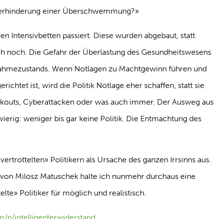
r Verhinderung einer Überschwemmung?»
en Intensivbetten passiert. Diese wurden abgebaut, statt
auch noch. Die Gefahr der Überlastung des Gesundheitswesens
nahmezustands. Wenn Notlagen zu Machtgewinn führen und
richtet ist, wird die Politik Notlage eher schaffen, statt sie
ckouts, Cyberattacken oder was auch immer. Der Ausweg aus
hwierig: weniger bis gar keine Politik. Die Entmachtung des
vertrottelten» Politikern als Ursache des ganzen Irrsinns aus.
 von Milosz Matuschek halte ich nunmehr durchaus eine
lte» Politiker für möglich und realistisch.
/p/intelligenterwiderstand