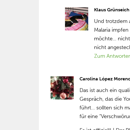
Klaus Grünseich
Und trotzdem
Malaria impfen 
möchte… nicht 
nicht angestec
Zum Antworte
Carolina López Moren
Das ist auch ein qual
Gespräch, das die You
führt… sollten sich m
für eine “Verschwöru