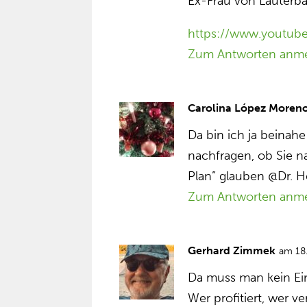
Ex-Frau von Lauterb
https://www.youtu
Zum Antworten anm
Carolina López Moren
Da bin ich ja beinah
nachfragen, ob Sie n
Plan” glauben @Dr. H
Zum Antworten anm
Gerhard Zimmek
am 18
Da muss man kein Ein
Wer profitiert, wer ve