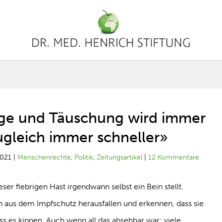
üge und Täuschung wird immer
ugleich immer schneller»
2021
|
Menschenrechte
,
Politik
,
Zeitungsartikel
|
12 Kommentare
eser fiebrigen Hast irgendwann selbst ein Bein stellt.
n aus dem Impfschutz herausfallen und erkennen, dass sie
 es kippen. Auch wenn all das absehbar war: viele