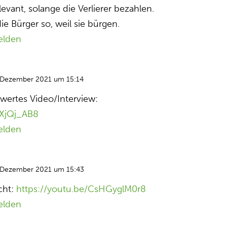
levant, solange die Verlierer bezahlen.
ie Bürger so, weil sie bürgen.
elden
 Dezember 2021 um 15:14
wertes Video/Interview:
dXjQj_AB8
elden
 Dezember 2021 um 15:43
cht:
https://youtu.be/CsHGyglM0r8
elden