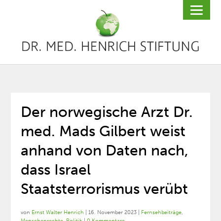
Der norwegische Arzt Dr.
med. Mads Gilbert weist
anhand von Daten nach,
dass Israel
Staatsterrorismus verübt
von
Ernst Walter Henrich
|
16. November 2023
|
Fernsehbeiträge
,
Menschenrechte
,
Politik
|
0 Kommentare