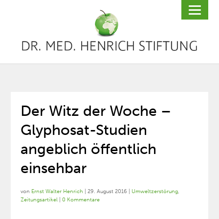
Der Witz der Woche –
Glyphosat-Studien
angeblich öffentlich
einsehbar
von
Ernst Walter Henrich
|
29. August 2016
|
Umweltzerstörung
,
Zeitungsartikel
|
0 Kommentare