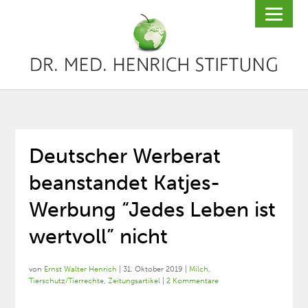
Deutscher Werberat
beanstandet Katjes-
Werbung “Jedes Leben ist
wertvoll” nicht
von
Ernst Walter Henrich
|
31. Oktober 2019
|
Milch
,
Tierschutz/Tierrechte
,
Zeitungsartikel
|
2 Kommentare