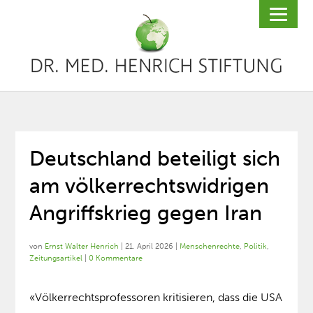
Deutschland beteiligt sich
am völkerrechtswidrigen
Angriffskrieg gegen Iran
von
Ernst Walter Henrich
|
21. April 2026
|
Menschenrechte
,
Politik
,
Zeitungsartikel
|
0 Kommentare
«Völkerrechtsprofessoren kritisieren, dass die USA