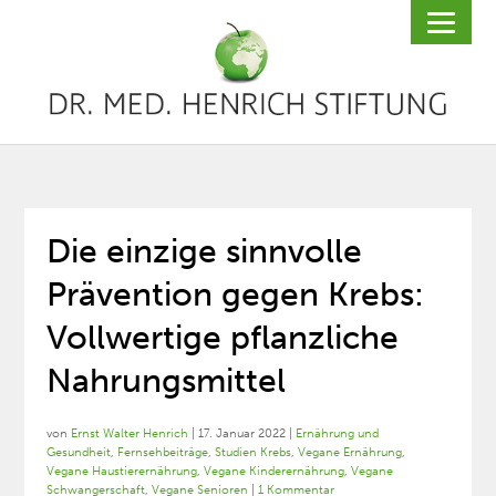
Die einzige sinnvolle
Prävention gegen Krebs:
Vollwertige pflanzliche
Nahrungsmittel
von
Ernst Walter Henrich
|
17. Januar 2022
|
Ernährung und
Gesundheit
,
Fernsehbeiträge
,
Studien Krebs
,
Vegane Ernährung
,
Vegane Haustierernährung
,
Vegane Kinderernährung
,
Vegane
Schwangerschaft
,
Vegane Senioren
|
1 Kommentar