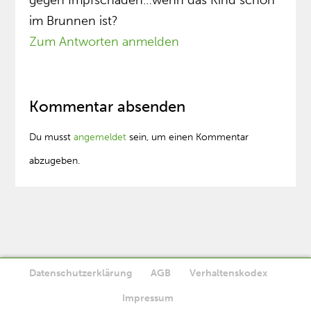
im Brunnen ist?
Zum Antworten anmelden
Kommentar absenden
Du musst
angemeldet
sein, um einen Kommentar
abzugeben.
Datenschutzerklärung
AGB
Verhaltenskodex
Diese Website verwendet Cookies. Wenn Sie die Website weiter
Impressum
Ok
nutzen, stimmen Sie der Verwendung von Cookies zu.