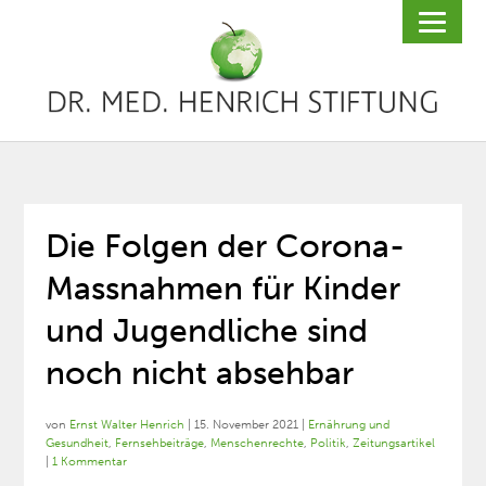
Die Folgen der Corona-
Massnahmen für Kinder
und Jugendliche sind
noch nicht absehbar
von
Ernst Walter Henrich
|
15. November 2021
|
Ernährung und
Gesundheit
,
Fernsehbeiträge
,
Menschenrechte
,
Politik
,
Zeitungsartikel
|
1 Kommentar