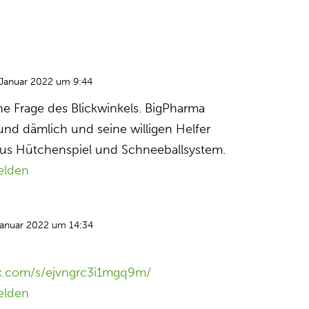
 Januar 2022 um 9:44
ne Frage des Blickwinkels. BigPharma
nd dämlich und seine willigen Helfer
aus Hütchenspiel und Schneeballsystem.
elden
Januar 2022 um 14:34
x.com/s/ejvngrc3i1mgq9m/
elden