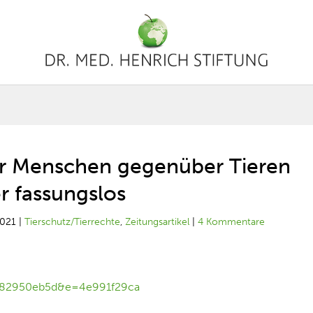
er Menschen gegenüber Tieren
 fassungslos
2021
|
Tierschutz/Tierrechte
,
Zeitungsartikel
|
4 Kommentare
b82950eb5d&e=4e991f29ca