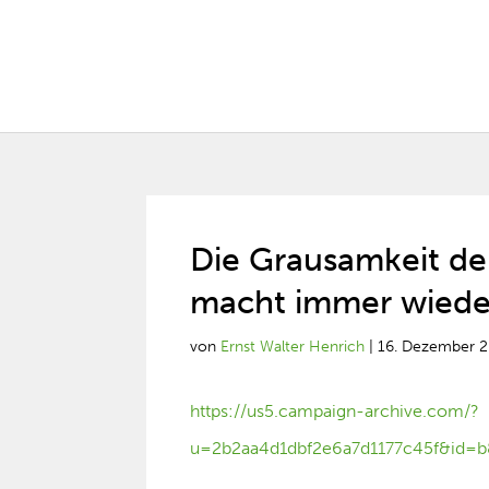
Die Grausamkeit d
macht immer wieder
von
Ernst Walter Henrich
|
16. Dezember 
https://us5.campaign-archive.com/?
u=2b2aa4d1dbf2e6a7d1177c45f&id=