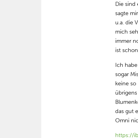
Die sind 
sagte mi
u.a. die
mich sehr
immer no
ist scho
Ich habe
sogar Mis
keine so
übrigens
Blumenko
das gut e
Omni nic
https://