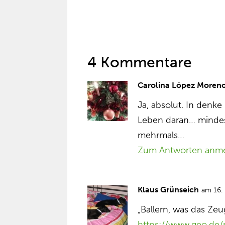
4 Kommentare
Carolina López Moren
Ja, absolut. In den
Leben daran… mindes
mehrmals…
Zum Antworten anm
Klaus Grünseich
am 16.
„Ballern, was das Zeug
https://www.geo.de/