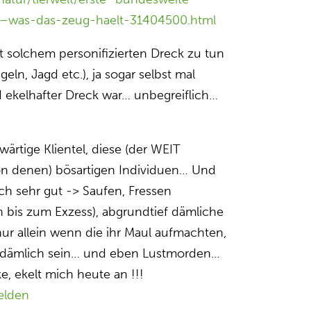
–was-das-zeug-haelt-31404500.html
t solchem personifizierten Dreck zu tun
eln, Jagd etc.), ja sogar selbst mal
d ekelhafter Dreck war… unbegreiflich…
ärtige Klientel, diese (der WEIT
on denen) bösartigen Individuen… Und
ch sehr gut -> Saufen, Fressen
en bis zum Exzess), abgrundtief dämliche
ur allein wenn die ihr Maul aufmachten,
rohdämlich sein… und eben Lustmorden…
e, ekelt mich heute an !!!
elden