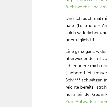
fuchswoche—ballern
Dass ich auch mal mi
hatte (Lustmord – Ang
solch widerlicher un
unerträglich !!!
Eine ganz ganz widerw
überwiegende Teil v
ich erinnere mich no
(sabbernd fett fress
Sch**** schwätzen (n
reichte bereits), st
nur allein der Gedank
Zum Antworten anm