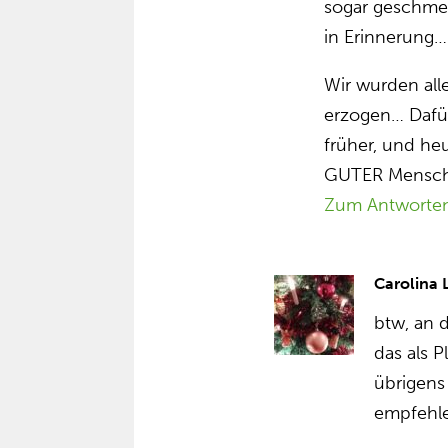
sogar geschm
in Erinnerung…
Wir wurden all
erzogen… Dafür
früher, und heu
GUTER Mensc
Zum Antworte
Carolina
btw, an 
das als 
übrigens
empfehl