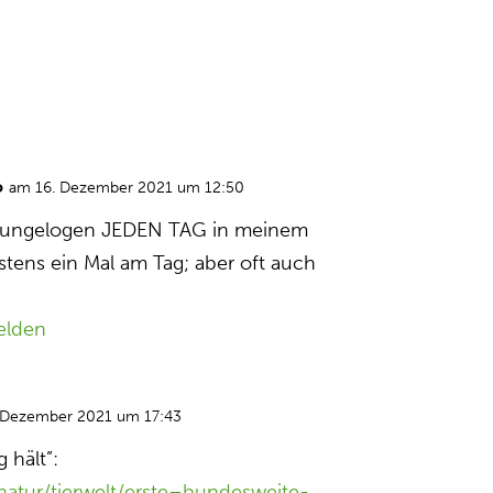
o
am 16. Dezember 2021 um 12:50
ke ungelogen JEDEN TAG in meinem
tens ein Mal am Tag; aber oft auch
elden
 Dezember 2021 um 17:43
 hält”:
natur/tierwelt/erste–bundesweite-