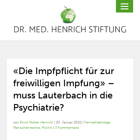
«Die Impfpflicht für zur
freiwilligen Impfung» –
muss Lauterbach in die
Psychiatrie?
von
Ernst Walter Henrich
|
20. Januar 2022
|
Fernsehbeiträge
,
Menschenrechte
,
Politik
|
3 Kommentare