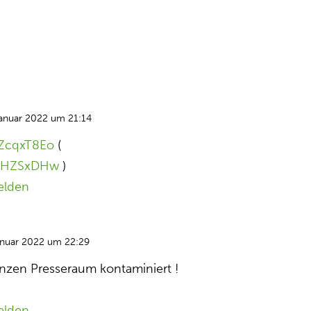
Januar 2022 um 21:14
OZcqxT8Eo
(
RUiHZSxDHw
)
elden
anuar 2022 um 22:29
nzen Presseraum kontaminiert !
elden