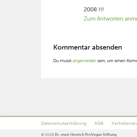
2008 !!!
Zum Antworten anm
Kommentar absenden
Du musst
angemeldet
sein, um einen Kom
Datenschutzerklärung
AGB
Verhaltensk
Diese Website verwendet Cookies. Wenn Sie die Website weiter n
© 2026
Dr. med. Henrich ProVegan Stiftung