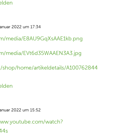
elden
Januar 2022 um 17:34
com/media/E8AU9GqXsAAE1kb.png
com/media/EVt6d35WAAEN3A3.jpg
de/shop/home/artikeldetails/A100762844
elden
Januar 2022 um 15:52
/www.youtube.com/watch?
44s