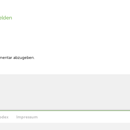
elden
mentar abzugeben.
odex
Impressum
Ok
utzen, stimmen Sie der Verwendung von Cookies zu.