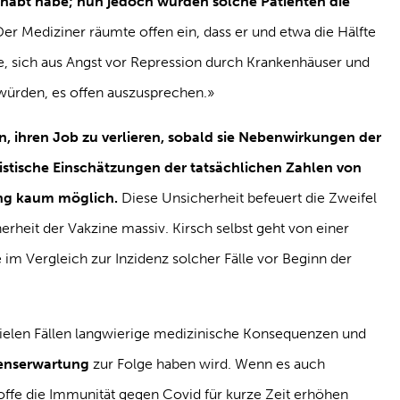
abt habe; nun jedoch würden solche Patienten die
Der Mediziner räumte offen ein, dass er und etwa die Hälfte
e, sich aus Angst vor Repression durch Krankenhäuser und
n würden, es offen auszusprechen.»
, ihren Job zu verlieren, sobald sie Nebenwirkungen der
istische Einschätzungen der tatsächlichen Zahlen von
ng kaum möglich.
Diese Unsicherheit befeuert die Zweifel
erheit der Vakzine massiv. Kirsch selbst geht von einer
im Vergleich zur Inzidenz solcher Fälle vor Beginn der
n vielen Fällen langwierige medizinische Konsequenzen und
benserwartung
zur Folge haben wird. Wenn es auch
offe die Immunität gegen Covid für kurze Zeit erhöhen