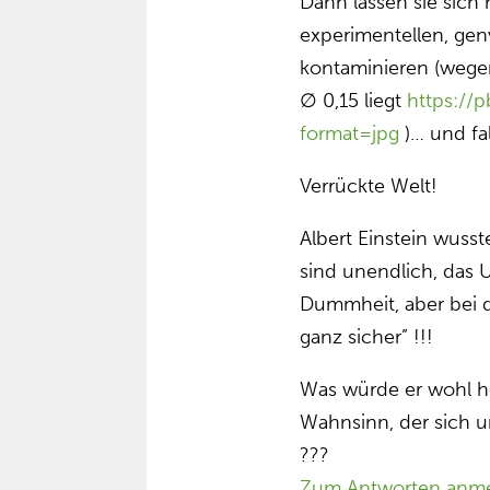
Dann lassen sie sich 
experimentellen, ge
kontaminieren (wege
∅ 0,15 liegt
https://
format=jpg
)… und fal
Verrückte Welt!
Albert Einstein wuss
sind unendlich, das
Dummheit, aber bei 
ganz sicher” !!!
Was würde er wohl h
Wahnsinn, der sich um
???
Zum Antworten anm