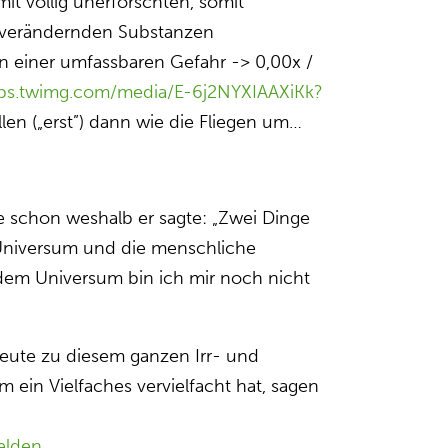
mit völlig unerforschten, somit
nverändernden Substanzen
n einer umfassbaren Gefahr -> 0,00x /
pbs.twimg.com/media/E-6j2NYXIAAXiKk?
len („erst”) dann wie die Fliegen um…
te schon weshalb er sagte: „Zwei Dinge
 Universum und die menschliche
dem Universum bin ich mir noch nicht
eute zu diesem ganzen Irr- und
 ein Vielfaches vervielfacht hat, sagen
elden