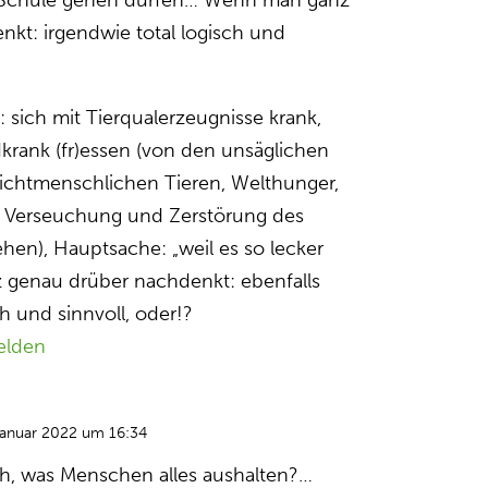
e Schule gehen dürfen… Wenn man ganz
kt: irgendwie total logisch und
: sich mit Tierqualerzeugnisse krank,
krank (fr)essen (von den unsäglichen
ichtmenschlichen Tieren, Welthunger,
s, Verseuchung und Zerstörung des
hen), Hauptsache: „weil es so lecker
 genau drüber nachdenkt: ebenfalls
ch und sinnvoll, oder!?
elden
Januar 2022 um 16:34
ich, was Menschen alles aushalten?…