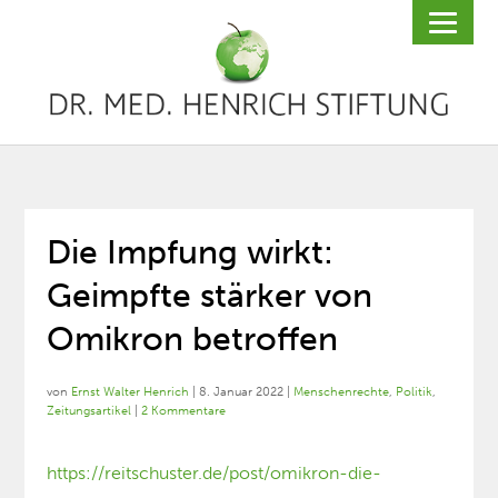
Die Impfung wirkt:
Geimpfte stärker von
Omikron betroffen
von
Ernst Walter Henrich
|
8. Januar 2022
|
Menschenrechte
,
Politik
,
Zeitungsartikel
|
2 Kommentare
https://reitschuster.de/post/omikron-die-