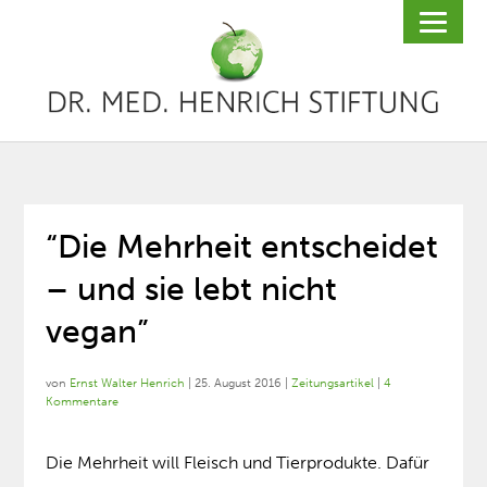
“Die Mehrheit entscheidet
– und sie lebt nicht
vegan”
von
Ernst Walter Henrich
|
25. August 2016
|
Zeitungsartikel
|
4
Kommentare
Die Mehrheit will Fleisch und Tierprodukte. Dafür