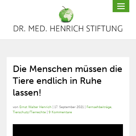
Die Menschen müssen die
Tiere endlich in Ruhe
lassen!
von
Ernst Walter Henrich
|
17. September 2021
|
Fernsehbeiträge
,
Tierschutz/Tierrechte
|
9 Kommentare