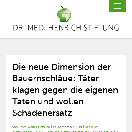
Die neue Dimension der
Bauernschläue: Täter
klagen gegen die eigenen
Taten und wollen
Schadenersatz
von
Ernst Walter Henrich
|
16. September 2019
|
Aktuelles
,
Klimawandel
,
Politik
,
Tierzucht
,
Umweltzerstörung
,
Zeitungsartikel
|
0