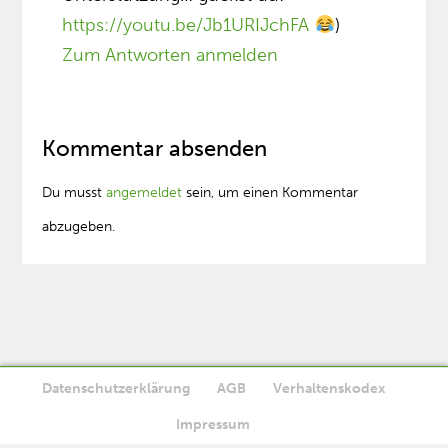
https://youtu.be/Jb1URIJchFA
)
Zum Antworten anmelden
Kommentar absenden
Du musst
angemeldet
sein, um einen Kommentar
abzugeben.
Datenschutzerklärung
AGB
Verhaltenskodex
Diese Website verwendet Cookies. Wenn Sie die Website weiter
Impressum
Ok
nutzen, stimmen Sie der Verwendung von Cookies zu.