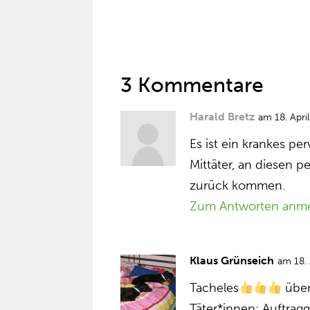
3 Kommentare
Harald Bretz
am 18. Apri
Es ist ein krankes p
Mittäter, an diesen p
zurück kommen.
Zum Antworten anm
Klaus Grünseich
am 18.
Tacheles
über
Täter*innen: Auftrag