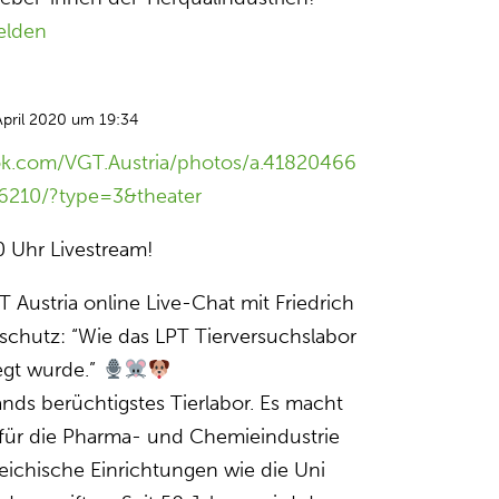
elden
April 2020 um 19:34
ok.com/VGT.Austria/photos/a.41820466
6210/?type=3&theater
 Uhr Livestream!
Austria online Live-Chat mit Friedrich
chutz: “Wie das LPT Tierversuchslabor
egt wurde.”
ands berüchtigstes Tierlabor. Es macht
 für die Pharma- und Chemieindustrie
reichische Einrichtungen wie die Uni