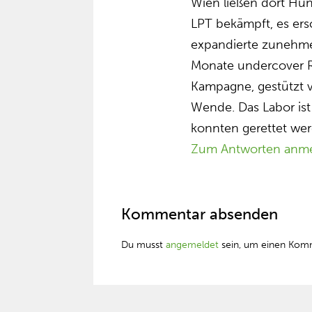
Wien ließen dort Hun
LPT bekämpft, es ers
expandierte zunehmen
Monate undercover R
Kampagne, gestützt vo
Wende. Das Labor ist
konnten gerettet we
Zum Antworten anm
Kommentar absenden
Du musst
angemeldet
sein, um einen Kom