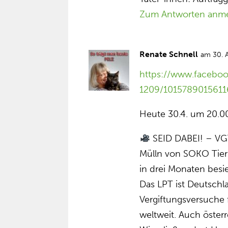
Zum Antworten anm
Renate Schnell
am 30. 
https://www.facebo
1209/1015789015611
Heute 30.4. um 20.00
SEID DABEI! – VGT 
Mülln von SOKO Tiers
in drei Monaten besi
Das LPT ist Deutschl
Vergiftungsversuche
weltweit. Auch öster