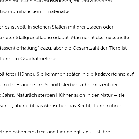
ennen mit Kannibalismuswunden, mit entzündetem
lso mumifiziertem Eimaterial.»
s ist voll. In solchen Ställen mit drei Etagen oder
meter Stallgrundfläche erlaubt. Man nennt das industrielle
assentierhaltung” dazu, aber die Gesamtzahl der Tiere ist
 Tiere pro Quadratmeter.»
voll toter Hühner. Sie kommen später in die Kadavertonne auf
s in der Branche. Im Schnitt sterben zehn Prozent der
ahrs. Natürlich sterben Hühner auch in der Natur – sie
sen –, aber gibt das Menschen das Recht, Tiere in ihrer
eb haben ein Jahr lang Eier gelegt. Jetzt ist ihre