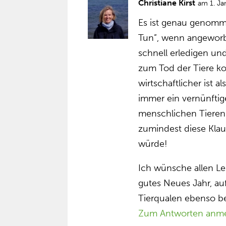
Christiane Kirst
am 1. J
Es ist genau genomme
Tun”, wenn angeworben
schnell erledigen un
zum Tod der Tiere k
wirtschaftlicher ist a
immer ein vernünftig
menschlichen Tieren 
zumindest diese Kla
würde!
Ich wünsche allen L
gutes Neues Jahr, au
Tierqualen ebenso b
Zum Antworten anm