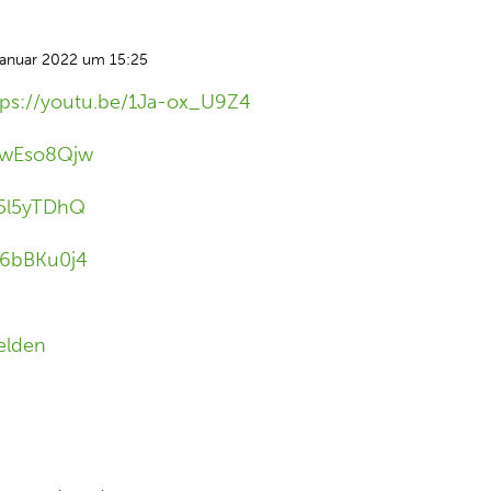
Januar 2022 um 15:25
tps://youtu.be/1Ja-ox_U9Z4
S4wEso8Qjw
Y5l5yTDhQ
y6bBKu0j4
elden