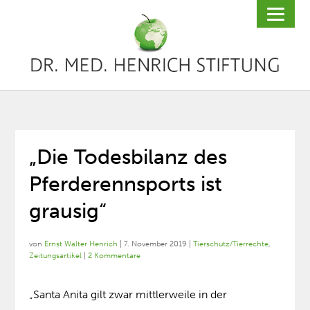
„Die Todesbilanz des
Pferderennsports ist
grausig“
von
Ernst Walter Henrich
|
7. November 2019
|
Tierschutz/Tierrechte
,
Zeitungsartikel
|
2 Kommentare
„Santa Anita gilt zwar mittlerweile in der