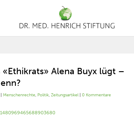
 «Ethikrats» Alena Buyx lügt –
 denn?
|
Menschenrechte
,
Politik
,
Zeitungsartikel
|
0 Kommentare
tus/1480969465688903680