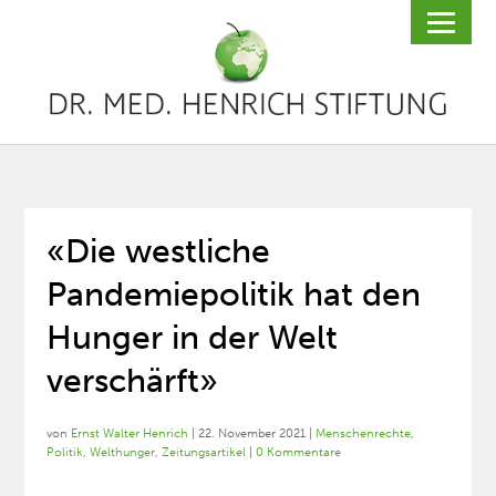
«Die westliche
Pandemiepolitik hat den
Hunger in der Welt
verschärft»
von
Ernst Walter Henrich
|
22. November 2021
|
Menschenrechte
,
Politik
,
Welthunger
,
Zeitungsartikel
|
0 Kommentare