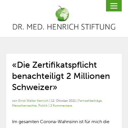
«Die Zertifikatspflicht
benachteiligt 2 Millionen
Schweizer»
von
Ernst Walter Henrich
|
12. Oktober 2021
|
Fernsehbeiträge
,
Menschenrechte
,
Politik
|
2 Kommentare
Im gesamten Corona-Wahnsinn ist für mich die