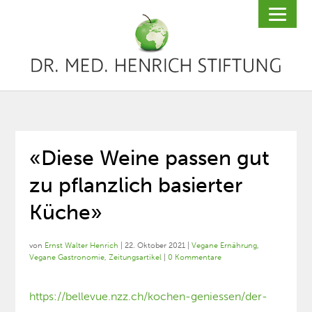
«Diese Weine passen gut
zu pflanzlich basierter
Küche»
von
Ernst Walter Henrich
|
22. Oktober 2021
|
Vegane Ernährung
,
Vegane Gastronomie
,
Zeitungsartikel
|
0 Kommentare
https://bellevue.nzz.ch/kochen-geniessen/der-