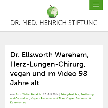
Dr. Ellsworth Wareham,
Herz-Lungen-Chirurg,
vegan und im Video 98
Jahre alt
von
Ernst Walter Henrich
|
25. Juli 2014
|
Erfolgsberichte
,
Ernährung
und Gesundheit
,
Vegane Personen und Tiere
,
Vegane Senioren
|
0
Kommentare