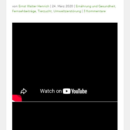
von
Ernst Walter Henrich
|
24. März 2020
|
Ernährung und Gesundheit
,
Fernsehbeiträge
,
Tierzucht
,
Umweltzerstörung
|
3 Kommentare