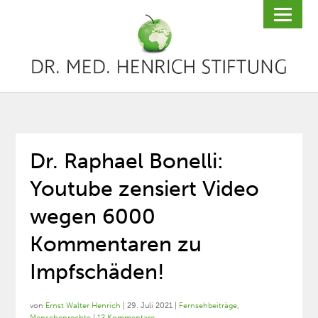
Dr. Raphael Bonelli:
Youtube zensiert Video
wegen 6000
Kommentaren zu
Impfschäden!
von
Ernst Walter Henrich
|
29. Juli 2021
|
Fernsehbeiträge
,
Menschenrechte
|
12 Kommentare