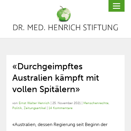
«Durchgeimpftes
Australien kämpft mit
vollen Spitälern»
von
Ernst Walter Henrich
|
25. November 2021
|
Menschenrechte
,
Politik
,
Zeitungsartikel
|
14 Kommentare
«Australien, dessen Regierung seit Beginn der