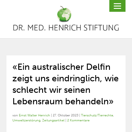
«Ein australischer Delfin
zeigt uns eindringlich, wie
schlecht wir seinen
Lebensraum behandeln»
von
Ernst Walter Henrich
|
27. Oktober 2023
|
Tierschutz/Tierrechte
,
Umweltzerstörung
,
Zeitungsartikel
|
2 Kommentare