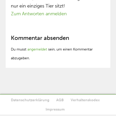
nur ein einziges Tier sitzt!
Zum Antworten anmelden
Kommentar absenden
Du musst
angemeldet
sein, um einen Kommentar
abzugeben.
Datenschutzerklärung
AGB
Verhaltenskodex
Diese Website verwendet Cookies. Wenn Sie die Website weiter
Impressum
Ok
nutzen, stimmen Sie der Verwendung von Cookies zu.