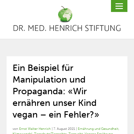
Ein Beispiel für
Manipulation und
Propaganda: «Wir
ernähren unser Kind
vegan – ein Fehler?»
von
Ernst Walter Henrich
|
7. August 2021
|
Ernährung und Gesundheit
,
Klimawandel
,
Tierschutz/Tierrechte
,
Tierzucht
,
Vegane Ernährung
,