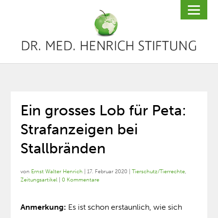
Ein grosses Lob für Peta:
Strafanzeigen bei
Stallbränden
von
Ernst Walter Henrich
|
17. Februar 2020
|
Tierschutz/Tierrechte
,
Zeitungsartikel
|
0 Kommentare
Anmerkung:
Es ist schon erstaunlich, wie sich