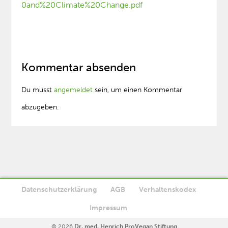
0and%20Climate%20Change.pdf
Kommentar absenden
Du musst
angemeldet
sein, um einen Kommentar
abzugeben.
Datenschutzerklärung
AGB
Verhaltenskodex
Diese Website verwendet Cookies. Wenn Sie die Website weiter
Impressum
Ok
nutzen, stimmen Sie der Verwendung von Cookies zu.
© 2026
Dr. med. Henrich ProVegan Stiftung