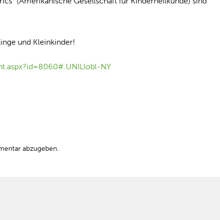
cs“ (Amerikanische Gesellschaft für Kinderheilkunde) sind
inge und Kleinkinder!
ent.aspx?id=8060#.UNILlobl-NY
mentar abzugeben.