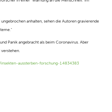
nforscher in einer “Warnung an die Menschheit” im
d ungebrochen anhalten, sehen die Autoren gravierende
steme.“
 und Panik angebracht als beim Coronavirus. Aber
 verstehen.
/insekten-aussterben-forschung-1.4834383