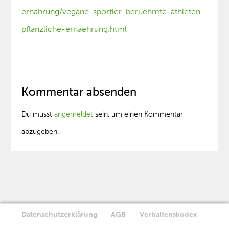
ernahrung/vegane-sportler-beruehmte-athleten-
pflanzliche-ernaehrung.html
Kommentar absenden
Du musst
angemeldet
sein, um einen Kommentar
abzugeben.
Datenschutzerklärung
AGB
Verhaltenskodex
Diese Website verwendet Cookies. Wenn Sie die Website weiter