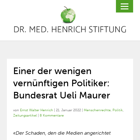
Einer der wenigen
vernünftigen Politiker:
Bundesrat Ueli Maurer
von
Ernst Walter Henrich
|
21. Januar 2022
|
Menschenrechte
,
Politik
,
Zeitungsartikel
|
8 Kommentare
«Der Schaden, den die Medien angerichtet