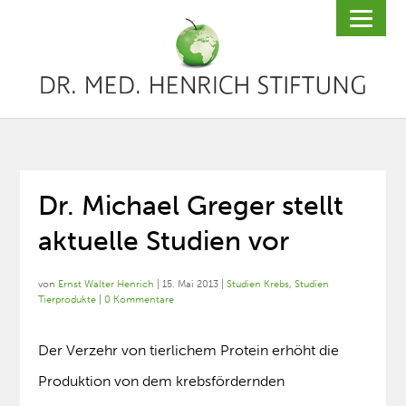
Dr. Michael Greger stellt
aktuelle Studien vor
von
Ernst Walter Henrich
|
15. Mai 2013
|
Studien Krebs
,
Studien
Tierprodukte
|
0 Kommentare
Der Verzehr von tierlichem Protein erhöht die
Produktion von dem krebsfördernden