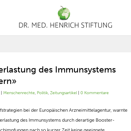
erlastung des Immunsystems
ern»
|
Menschenrechte
,
Politik
,
Zeitungsartikel
|
0 Kommentare
pfstrategien bei der Europäischen Arzneimittelagentur, warnte
berlastung des Immunsystems durch derartige Booster-
achimpfungen nach so kurzer Zeit keine geeignete