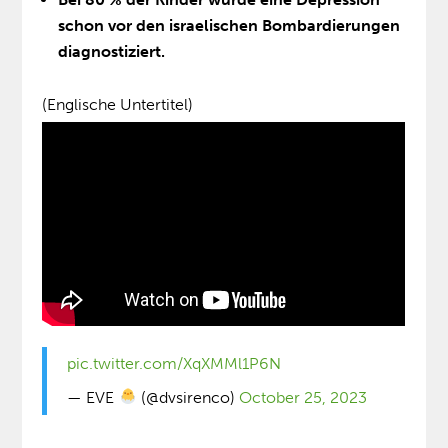
schon vor den israelischen Bombardierungen
diagnostiziert.
(Englische Untertitel)
pic.twitter.com/XqXMMl1P6N
— EVE
(@dvsirenco)
October 25, 2023