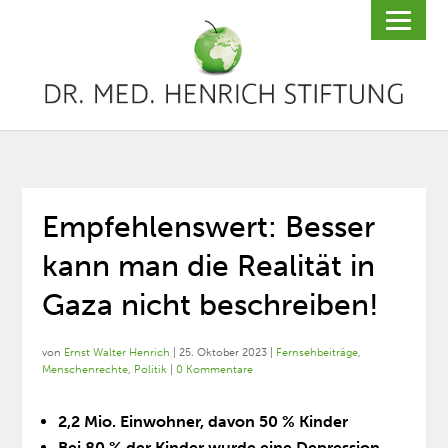
Empfehlenswert: Besser
kann man die Realität in
Gaza nicht beschreiben!
von
Ernst Walter Henrich
|
25. Oktober 2023
|
Fernsehbeiträge
,
Menschenrechte
,
Politik
|
0 Kommentare
2,2 Mio. Einwohner, davon 50 % Kinder
Bei 80 % der Kinder wurde eine Depression